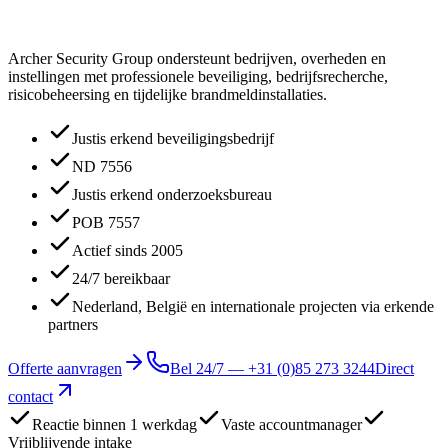
Archer Security Group ondersteunt bedrijven, overheden en
instellingen met professionele beveiliging, bedrijfsrecherche,
risicobeheersing en tijdelijke brandmeldinstallaties.
Justis erkend beveiligingsbedrijf
ND 7556
Justis erkend onderzoeksbureau
POB 7557
Actief sinds 2005
24/7 bereikbaar
Nederland, België en internationale projecten via erkende
partners
Offerte aanvragen
Bel 24/7 —
+31 (0)85 273 3244
Direct
contact
Reactie binnen 1 werkdag
Vaste accountmanager
Vrijblijvende intake