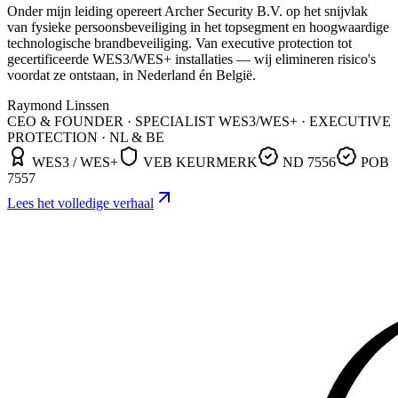
Onder mijn leiding opereert Archer Security B.V. op het snijvlak
van fysieke persoonsbeveiliging in het topsegment en hoogwaardige
technologische brandbeveiliging. Van executive protection tot
gecertificeerde WES3/WES+ installaties — wij elimineren risico's
voordat ze ontstaan, in Nederland én België.
Raymond Linssen
CEO & FOUNDER · SPECIALIST WES3/WES+ · EXECUTIVE
PROTECTION · NL & BE
WES3 / WES+
VEB KEURMERK
ND 7556
POB
7557
Lees het volledige verhaal