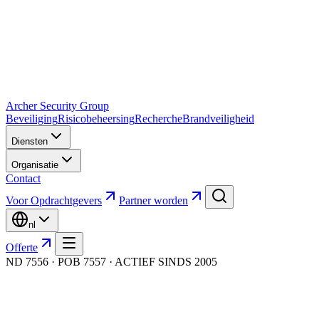
Archer Security Group
Beveiliging
Risicobeheersing
Recherche
Brandveiligheid
Diensten
Organisatie
Contact
Voor Opdrachtgevers
Partner worden
nl
Offerte
ND 7556 · POB 7557 · ACTIEF SINDS 2005