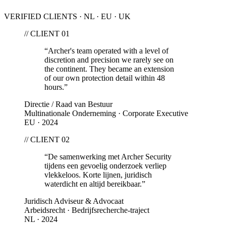
VERIFIED CLIENTS · NL · EU · UK
// CLIENT 0
1
“
Archer's team operated with a level of
discretion and precision we rarely see on
the continent. They became an extension
of our own protection detail within 48
hours.
”
Directie / Raad van Bestuur
Multinationale Onderneming · Corporate Executive
EU · 2024
// CLIENT 0
2
“
De samenwerking met Archer Security
tijdens een gevoelig onderzoek verliep
vlekkeloos. Korte lijnen, juridisch
waterdicht en altijd bereikbaar.
”
Juridisch Adviseur & Advocaat
Arbeidsrecht · Bedrijfsrecherche-traject
NL · 2024