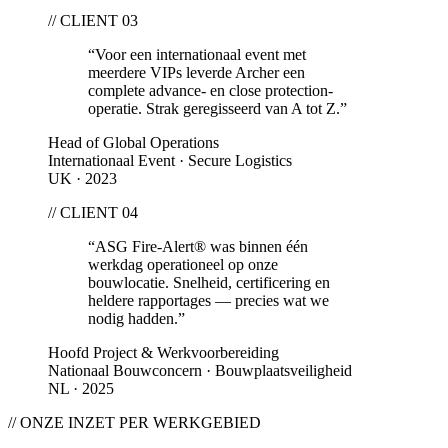
// CLIENT 0
3
“
Voor een internationaal event met
meerdere VIPs leverde Archer een
complete advance- en close protection-
operatie. Strak geregisseerd van A tot Z.
”
Head of Global Operations
Internationaal Event · Secure Logistics
UK · 2023
// CLIENT 0
4
“
ASG Fire-Alert® was binnen één
werkdag operationeel op onze
bouwlocatie. Snelheid, certificering en
heldere rapportages — precies wat we
nodig hadden.
”
Hoofd Project & Werkvoorbereiding
Nationaal Bouwconcern · Bouwplaatsveiligheid
NL · 2025
// ONZE INZET PER WERKGEBIED