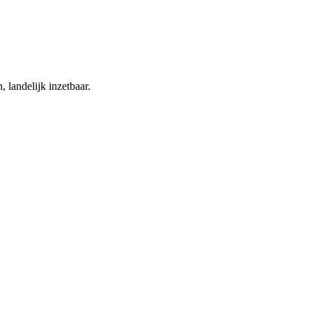
 landelijk inzetbaar.
istieke, industriële en bouwprojecten in Nederland en België.