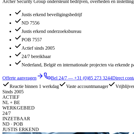
Archer Security Group ondersteunt bedrijven, overheden en instellingen
Justis erkend beveiligingsbedrijf
ND 7556
Justis erkend onderzoeksbureau
POB 7557
Actief sinds 2005
24/7 bereikbaar
Nederland, België en internationale projecten via erkende p
Offerte aanvragen
Bel 24/7 —
+31 (0)85 273 3244
Direct cont
Reactie binnen 1 werkdag
Vaste accountmanager
Vrijblijve
Sinds 2005
ACTIEF
NL + BE
WERKGEBIED
24/7
INZETBAAR
ND · POB
JUSTIS ERKEND