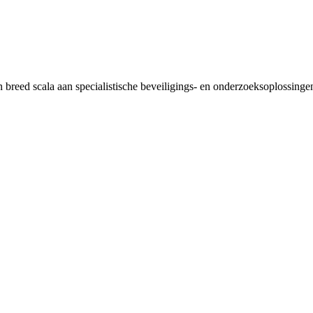
breed scala aan specialistische beveiligings- en onderzoeksoplossingen,
gecoördineerde objectbeveiliging en technische noodopvolging voor log