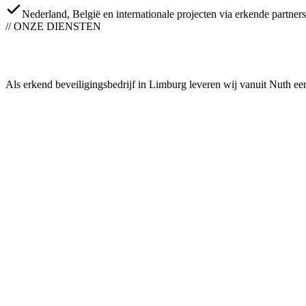
Nederland, België en internationale projecten via erkende partners
// ONZE DIENSTEN
Als erkend beveiligingsbedrijf in Limburg leveren wij vanuit Nuth een 
0
1
Beveiliging & Bewaking
High-capacity B2B-beveiliging: portiersdiensten & toegangscontrole, 
Meer info