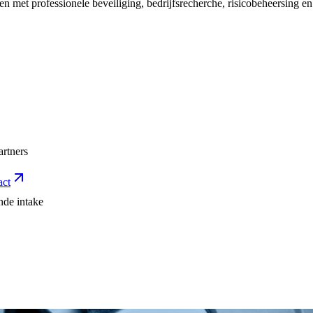
 met professionele beveiliging, bedrijfsrecherche, risicobeheersing en t
artners
act
nde intake