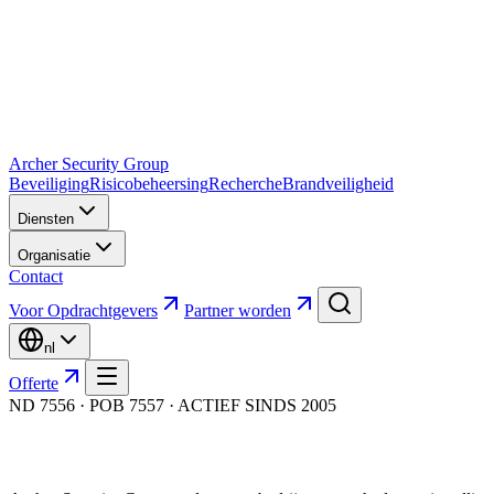
Archer Security Group
Beveiliging
Risicobeheersing
Recherche
Brandveiligheid
Diensten
Organisatie
Contact
Voor Opdrachtgevers
Partner worden
nl
Offerte
ND 7556 · POB 7557 · ACTIEF SINDS 2005