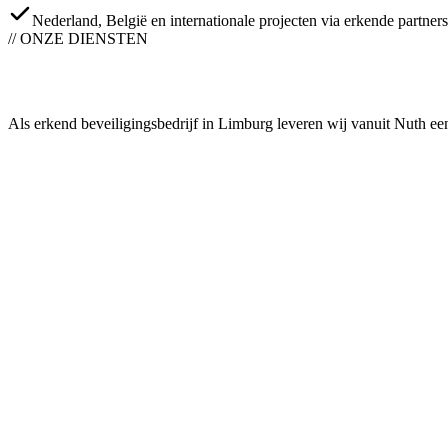
Nederland, België en internationale projecten via erkende partners
// ONZE DIENSTEN
Als erkend beveiligingsbedrijf in Limburg leveren wij vanuit Nuth een 
0
1
Beveiliging & Bewaking
High-capacity B2B-beveiliging: portiersdiensten & toegangscontrole, 
Meer info