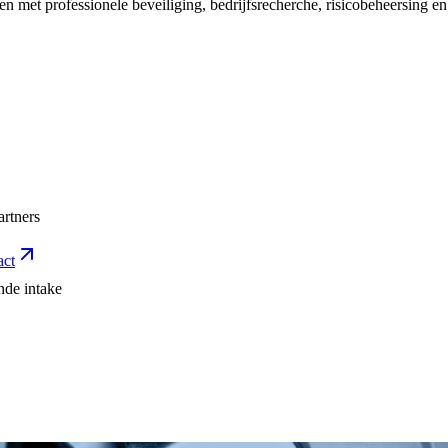
 met professionele beveiliging, bedrijfsrecherche, risicobeheersing en t
artners
act
nde intake