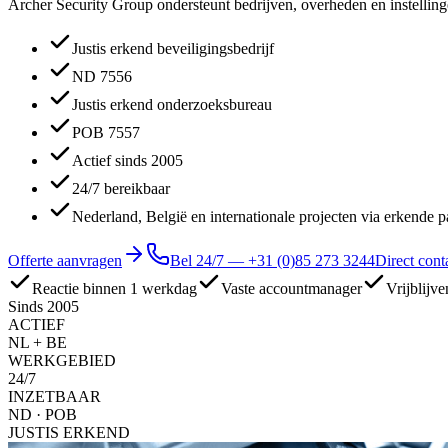
Archer Security Group ondersteunt bedrijven, overheden en instellingen
Justis erkend beveiligingsbedrijf
ND 7556
Justis erkend onderzoeksbureau
POB 7557
Actief sinds 2005
24/7 bereikbaar
Nederland, België en internationale projecten via erkende p
Offerte aanvragen
Bel 24/7 —
+31 (0)85 273 3244
Direct cont
Reactie binnen 1 werkdag
Vaste accountmanager
Vrijblijve
Sinds 2005
ACTIEF
NL + BE
WERKGEBIED
24/7
INZETBAAR
ND · POB
JUSTIS ERKEND