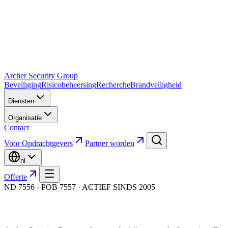
Archer Security Group
Beveiliging
Risicobeheersing
Recherche
Brandveiligheid
Diensten
Organisatie
Contact
Voor Opdrachtgevers
Partner worden
nl
Offerte
ND 7556 · POB 7557 · ACTIEF SINDS 2005