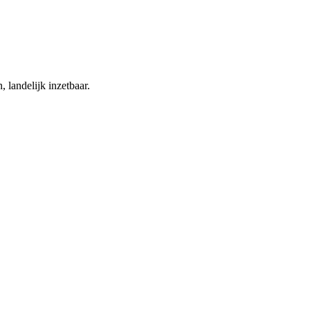
 landelijk inzetbaar.
istieke, industriële en bouwprojecten in Nederland en België.