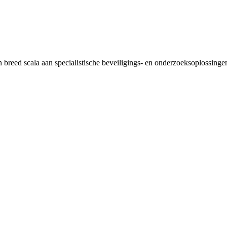
breed scala aan specialistische beveiligings- en onderzoeksoplossingen,
gecoördineerde objectbeveiliging en technische noodopvolging voor log