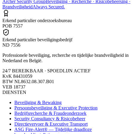
Archer Security Group
Beveiliging · Recherche · Risicobeheersing ·
Brandveiligheid
Always Secured.
Erkend particulier onderzoeksbureau
POB 7557
Erkend particulier beveiligingsbedrijf
ND 7556
Professionele beveiliging, recherche en tijdelijke brandveiligheid in
Nederland en België.
24/7 BEREIKBAAR · SPOEDLIJN ACTIEF
KvK
84431059
BTW
NL8632.08.307.B01
VEB
18737
DIENSTEN
Beveiliging & Bewaking
Persoonsbeveiliging & Executive Protection
Bedrijfsrecherche & Fraudeonderzoek
Security Consultancy & Risicobeheer
Directievervoer & Executive Transport
ASG Fire-Alert® — Tijdelijke draadloze