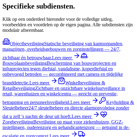
Specifieke
subdiensten
.
Klik op een onderdeel hieronder voor de volledige uitleg,
voorbeelden en voordelen op de eigen pagina. Alle subdiensten zijn
modulair afneembaar.
Objectbeveiliging
Statische beveiliging van kantoorpanden,
magazijnen, overheidsgebouwen en zorginstellingen — 24/7,
zichtbaar én betrouwbaar.
Lees meer
Bouwplaatsbeveiliging
Bescherming van bouwprojecten en
infraprojecten tegen diefstal, vandalisme, koperdiefstal en
onbevoegd betreden — gecombineerd met camera en tijdelijke
branddetectie.
Lees meer
Winkelbeveiliging &
Retailbeveiliging
Zichtbare en onzichtbare winkelsurveillance in
retail, warenhuizen en winkelcentra — gericht op preventie,
betrapping en personeelsveiligheid.
Lees meer
Keyholding &
Sleutelbeheer
24/7 sleutelbeheer en directe alarmopvolging zonder
dat u zelf 's nachts de deur uit hoeft.
Lees meer
Zorgbeveiliging
Beveiliging op maat voor ziekenhuizen, GGZ-
instellingen, ouderenzorg en gehandicaptenzorg — getraind in de-
escalatie en zorgcontext.
Lees meer