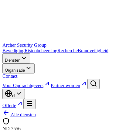
Archer Security Group
Beveiliging
Risicobeheersing
Recherche
Brandveiligheid
Diensten
Organisatie
Contact
Voor Opdrachtgevers
Partner worden
nl
Offerte
Alle diensten
ND 7556