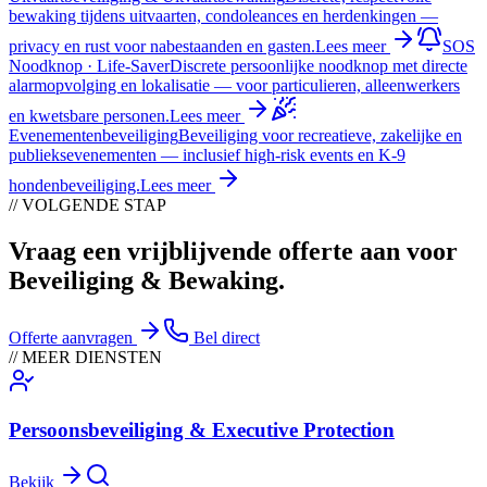
bewaking tijdens uitvaarten, condoleances en herdenkingen —
privacy en rust voor nabestaanden en gasten.
Lees meer
SOS
Noodknop · Life-Saver
Discrete persoonlijke noodknop met directe
alarmopvolging en lokalisatie — voor particulieren, alleenwerkers
en kwetsbare personen.
Lees meer
Evenementenbeveiliging
Beveiliging voor recreatieve, zakelijke en
publieksevenementen — inclusief high-risk events en K-9
hondenbeveiliging.
Lees meer
// VOLGENDE STAP
Vraag een vrijblijvende offerte aan voor
Beveiliging & Bewaking
.
Offerte aanvragen
Bel direct
// MEER DIENSTEN
Persoonsbeveiliging & Executive Protection
Bekijk