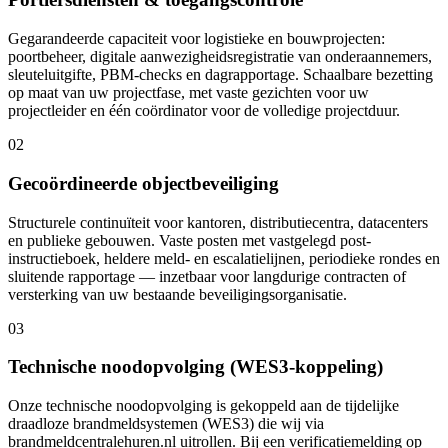
Gegarandeerde capaciteit voor logistieke en bouwprojecten:
poortbeheer, digitale aanwezigheidsregistratie van onderaannemers,
sleuteluitgifte, PBM-checks en dagrapportage. Schaalbare bezetting
op maat van uw projectfase, met vaste gezichten voor uw
projectleider en één coördinator voor de volledige projectduur.
0
2
Gecoördineerde objectbeveiliging
Structurele continuïteit voor kantoren, distributiecentra, datacenters
en publieke gebouwen. Vaste posten met vastgelegd post-
instructieboek, heldere meld- en escalatielijnen, periodieke rondes en
sluitende rapportage — inzetbaar voor langdurige contracten of
versterking van uw bestaande beveiligingsorganisatie.
0
3
Technische noodopvolging (WES3-koppeling)
Onze technische noodopvolging is gekoppeld aan de tijdelijke
draadloze brandmeldsystemen (WES3) die wij via
brandmeldcentralehuren.nl uitrollen. Bij een verificatiemelding op