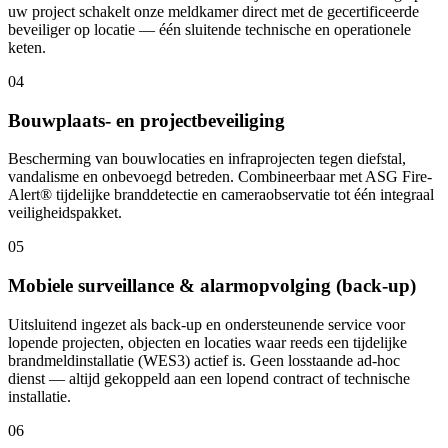
uw project schakelt onze meldkamer direct met de gecertificeerde
beveiliger op locatie — één sluitende technische en operationele
keten.
0
4
Bouwplaats- en projectbeveiliging
Bescherming van bouwlocaties en infraprojecten tegen diefstal,
vandalisme en onbevoegd betreden. Combineerbaar met ASG Fire-
Alert® tijdelijke branddetectie en cameraobservatie tot één integraal
veiligheidspakket.
0
5
Mobiele surveillance & alarmopvolging (back-up)
Uitsluitend ingezet als back-up en ondersteunende service voor
lopende projecten, objecten en locaties waar reeds een tijdelijke
brandmeldinstallatie (WES3) actief is. Geen losstaande ad-hoc
dienst — altijd gekoppeld aan een lopend contract of technische
installatie.
0
6