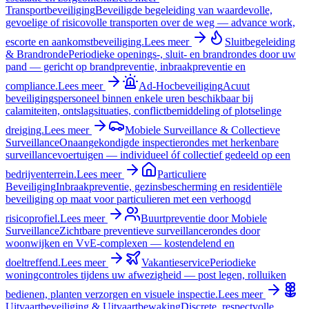
Transportbeveiliging
Beveiligde begeleiding van waardevolle,
gevoelige of risicovolle transporten over de weg — advance work,
escorte en aankomstbeveiliging.
Lees meer
Sluitbegeleiding
& Brandronde
Periodieke openings-, sluit- en brandrondes door uw
pand — gericht op brandpreventie, inbraakpreventie en
compliance.
Lees meer
Ad-Hocbeveiliging
Acuut
beveiligingspersoneel binnen enkele uren beschikbaar bij
calamiteiten, ontslagsituaties, conflictbemiddeling of plotselinge
dreiging.
Lees meer
Mobiele Surveillance & Collectieve
Surveillance
Onaangekondigde inspectierondes met herkenbare
surveillancevoertuigen — individueel óf collectief gedeeld op een
bedrijventerrein.
Lees meer
Particuliere
Beveiliging
Inbraakpreventie, gezinsbescherming en residentiële
beveiliging op maat voor particulieren met een verhoogd
risicoprofiel.
Lees meer
Buurtpreventie door Mobiele
Surveillance
Zichtbare preventieve surveillancerondes door
woonwijken en VvE-complexen — kostendelend en
doeltreffend.
Lees meer
Vakantieservice
Periodieke
woningcontroles tijdens uw afwezigheid — post legen, rolluiken
bedienen, planten verzorgen en visuele inspectie.
Lees meer
Uitvaartbeveiliging & Uitvaartbewaking
Discrete, respectvolle