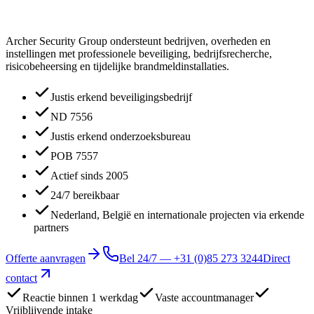
Archer Security Group ondersteunt bedrijven, overheden en
instellingen met professionele beveiliging, bedrijfsrecherche,
risicobeheersing en tijdelijke brandmeldinstallaties.
Justis erkend beveiligingsbedrijf
ND 7556
Justis erkend onderzoeksbureau
POB 7557
Actief sinds 2005
24/7 bereikbaar
Nederland, België en internationale projecten via erkende
partners
Offerte aanvragen
Bel 24/7 —
+31 (0)85 273 3244
Direct
contact
Reactie binnen 1 werkdag
Vaste accountmanager
Vrijblijvende intake