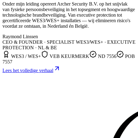
Onder mijn leiding opereert Archer Security B.V. op het snijvlak
van fysieke persoonsbeveiliging in het topsegment en hoogwaardige
technologische brandbeveiliging. Van executive protection tot
gecertificeerde WES3/WES+ installaties — wij elimineren risico's
voordat ze ontstaan, in Nederland én België.
Raymond Linssen
CEO & FOUNDER · SPECIALIST WES3/WES+ · EXECUTIVE
PROTECTION · NL & BE
WES3 / WES+
VEB KEURMERK
ND 7556
POB
7557
Lees het volledige verhaal