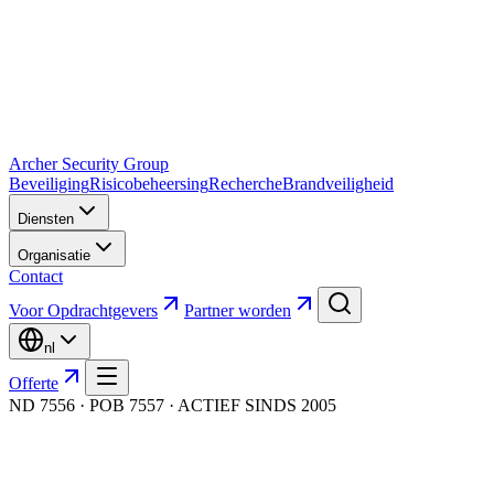
Archer Security Group
Beveiliging
Risicobeheersing
Recherche
Brandveiligheid
Diensten
Organisatie
Contact
Voor Opdrachtgevers
Partner worden
nl
Offerte
ND 7556 · POB 7557 · ACTIEF SINDS 2005