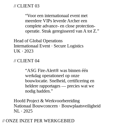
// CLIENT 0
3
“
Voor een internationaal event met
meerdere VIPs leverde Archer een
complete advance- en close protection-
operatie. Strak geregisseerd van A tot Z.
”
Head of Global Operations
Internationaal Event · Secure Logistics
UK · 2023
// CLIENT 0
4
“
ASG Fire-Alert® was binnen één
werkdag operationeel op onze
bouwlocatie. Snelheid, certificering en
heldere rapportages — precies wat we
nodig hadden.
”
Hoofd Project & Werkvoorbereiding
Nationaal Bouwconcern · Bouwplaatsveiligheid
NL · 2025
// ONZE INZET PER WERKGEBIED