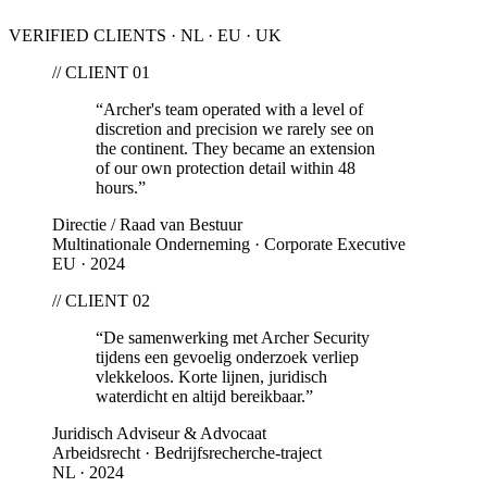
VERIFIED CLIENTS · NL · EU · UK
// CLIENT 0
1
“
Archer's team operated with a level of
discretion and precision we rarely see on
the continent. They became an extension
of our own protection detail within 48
hours.
”
Directie / Raad van Bestuur
Multinationale Onderneming · Corporate Executive
EU · 2024
// CLIENT 0
2
“
De samenwerking met Archer Security
tijdens een gevoelig onderzoek verliep
vlekkeloos. Korte lijnen, juridisch
waterdicht en altijd bereikbaar.
”
Juridisch Adviseur & Advocaat
Arbeidsrecht · Bedrijfsrecherche-traject
NL · 2024